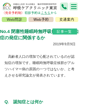
（完全予約制）
​初診予約は
こちら
から
Web問診
Web予約
交通案内
No.4 閉塞性睡眠時無呼吸症候群は認知
記事一覧
症の発症に関係するか
2019年9月9日
　高齢者人口の増加で心配されているのが認
知症の増加です。睡眠時無呼吸症候群がアル
ツハイマー病の原因の一つではないか、と考
えさせる研究論文が発表されています。
Q.　認知症とは何か