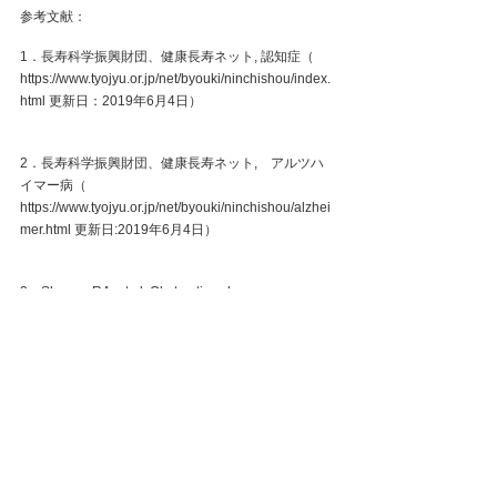
参考文献：
1．長寿科学振興財団、健康長寿ネット, 認知症（ 
https://www.tyojyu.or.jp/net/byouki/ninchishou/index.
html 更新日：2019年6月4日）
2．長寿科学振興財団、健康長寿ネット,　アルツハ
イマー病（ 
https://www.tyojyu.or.jp/net/byouki/ninchishou/alzhei
mer.html 更新日:2019年6月4日）
3．Sharma RA. et al. Obstructive sleep apnea 
severity affects amyloid burden in cognitive normal 
elderly. A longitudinal study. 
Am J Respir Crit Care Med 2018; 197: 933-943.
 ※無断転載禁止 