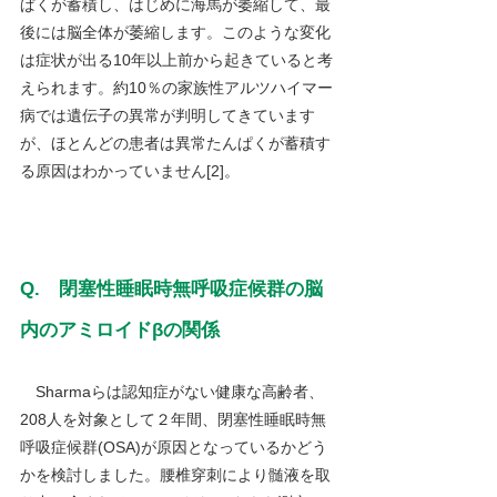
ぱくが蓄積し、はじめに海馬が萎縮して、最
後には脳全体が萎縮します。このような変化
は症状が出る10年以上前から起きていると考
えられます。約10％の家族性アルツハイマー
病では遺伝子の異常が判明してきています
が、ほとんどの患者は異常たんぱくが蓄積す
る原因はわかっていません[2]。
Q.　閉塞性睡眠時無呼吸症候群の脳
内のアミロイドβの関係
Sharmaらは認知症がない健康な高齢者、
208人を対象として２年間、閉塞性睡眠時無
呼吸症候群(OSA)が原因となっているかどう
かを検討しました。腰椎穿刺により髄液を取