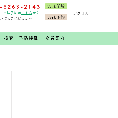
-6263-2143
Web問診
初診予約は
こちら
から
​アクセス
Web予約
30・第1/第3(木)のみ ～
検査・予防接種
交通案内