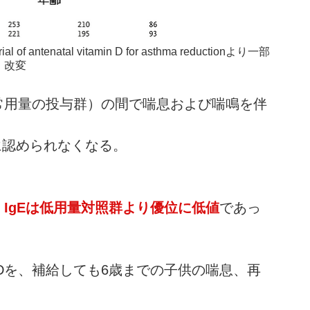
trial of antenatal vitamin D for asthma reductionより一部
改変
常用量の投与群）の間で喘息および喘鳴を伴
に認められなくなる。
、
IgEは低用量対照群より優位に低値
であっ
Dを、補給しても6歳までの子供の喘息、再
。