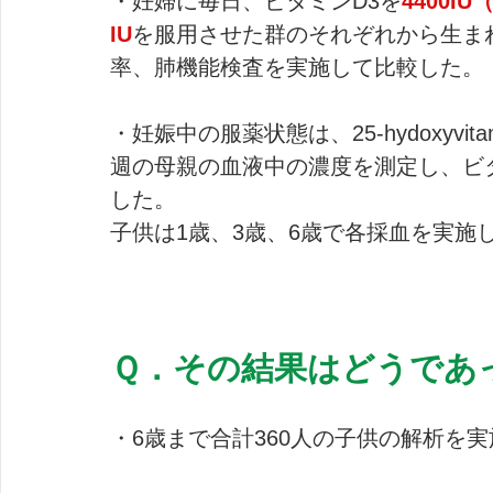
・妊婦に毎日、ビタミンD3を
4400I
IU
を服用させた群のそれぞれから生ま
率、肺機能検査を実施して比較した。
・妊娠中の服薬状態は、25-hydoxyvi
週の母親の血液中の濃度を測定し、ビ
した。
子供は1歳、3歳、6歳で各採血を実施
Ｑ．その結果はどうであ
・6歳まで合計360人の子供の解析を実