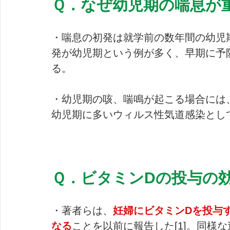
Ｑ．なぜ幼児期の喘息が
・喘息の初発は就学前の数年間の幼児
発が幼児期という例が多く、早期に予
る。
・幼児期の咳、喘鳴が起こる場合には
幼児期に多いウィルス性気道感染とし
Ｑ．ビタミンDの投与の
・著者らは、
妊婦にビタミンDを投与
なる
ことを以前に報告した[1]。同様