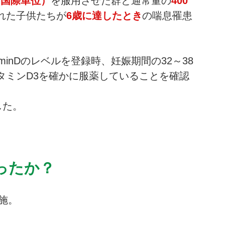
U（国際単位）
を服用させた群と通常量の
400 
れた子供たちが
6歳に達したとき
の喘息罹患
taminDのレベルを登録時、妊娠期間の32～38
タミンD3を確かに服薬していることを確認
した。
ったか？
施。