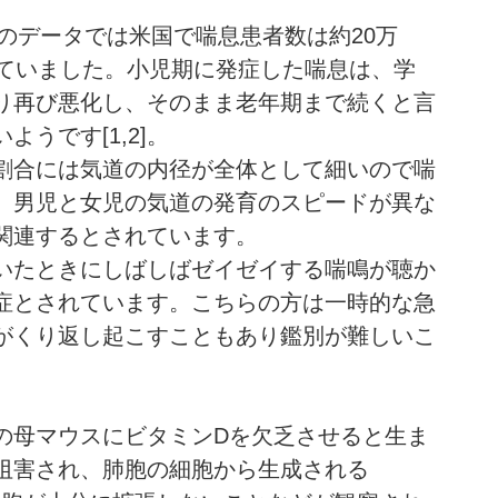
年のデータでは米国で喘息患者数は約20万
めていました。小児期に発症した喘息は、学
り再び悪化し、そのまま老年期まで続くと言
うです[1,2]。
割合には気道の内径が全体として細いので喘
。男児と女児の気道の発育のスピードが異な
関連するとされています。
いたときにしばしばゼイゼイする喘鳴が聴か
症とされています。こちらの方は一時的な急
がくり返し起こすこともあり鑑別が難しいこ
の母マウスにビタミンDを欠乏させると生ま
阻害され、肺胞の細胞から生成される