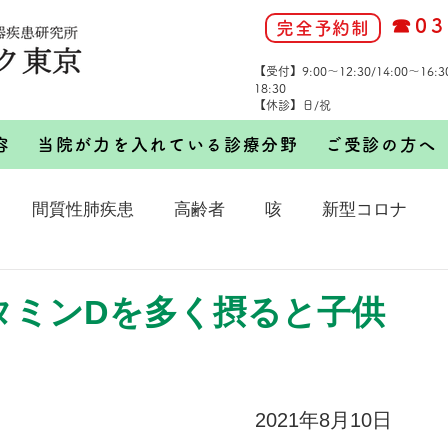
☎03
完全予約制
【受付】9:00～12:30/14:00～16:
18:30
【休診】日/祝
容
当院が力を入れている診療分野
ご受診の方へ
間質性肺疾患
高齢者
咳
新型コロナ
にビタミンDを多く摂ると子供
2021年8月10日