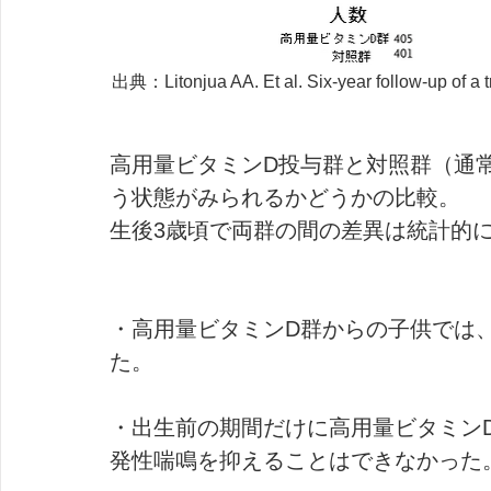
出典：Litonjua AA. Et al. Six-year follow-up of a 
高用量ビタミンD投与群と対照群（通
う状態がみられるかどうかの比較。
生後3歳頃で両群の間の差異は統計的
・高用量ビタミンD群からの子供では
た。
・出生前の期間だけに高用量ビタミン
発性喘鳴を抑えることはできなかった