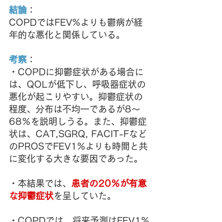
結論
：
COPDではFEV%よりも鬱病が経
年的な悪化と関係している。
考察
：
・COPDに抑鬱症状がある場合に
は、QOLが低下し、呼吸器症状の
悪化が起こりやすい。抑鬱症状の
程度、分布は不均一であるが8～
68％を説明しうる。また、抑鬱症
状は、CAT,SGRQ, FACIT-Fなど
のPROSでFEV1%よりも時間と共
に変化する大きな要因であった。
・本結果では、
患者の20％が有意
な抑鬱症状
を呈していた。
・COPDでは、将来予測はFEV1%