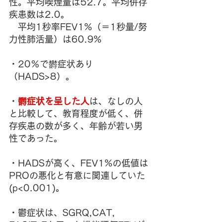
性。平均喫煙量は52.7。平均併存
疾患数は2.0。
　平均1秒率FEV1%（＝1秒量/努
力性肺活量）は60.9%
・20％で欝症状あり
（HADS>8）。
・
欝症状を呈した人
は、なしの人
と比較して、教育程度が低く、併
存疾患の数が多く、年齢が若い男
性であった。
・HADSが高く、FEV1%の低値は
PROの悪化と有意に関連していた
(p<0.001)。
・鬱症状は、SGRQ,CAT, 