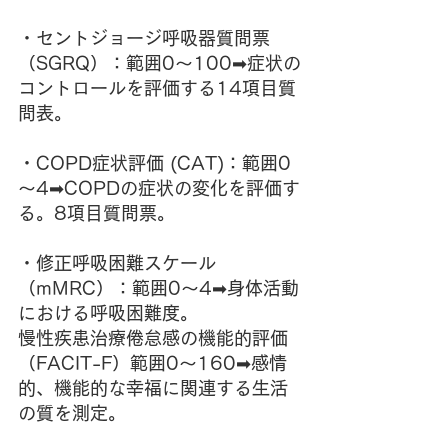
・セントジョージ呼吸器質問票
（SGRQ）：範囲0～100➡症状の
コントロールを評価する14項目質
問表。
・COPD症状評価 (CAT)：範囲0
～4➡COPDの症状の変化を評価す
る。8項目質問票。
・修正呼吸困難スケール
（mMRC）：範囲0～4➡身体活動
における呼吸困難度。
慢性疾患治療倦怠感の機能的評価
（FACIT-F）範囲0～160➡感情
的、機能的な幸福に関連する生活
の質を測定。