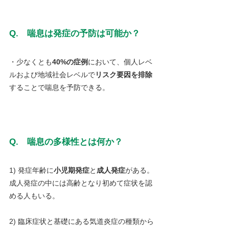
Q.　喘息は発症の予防は可能か？
・少なくとも
40%の症例
において、個人レベ
ルおよび地域社会レベルで
リスク要因を排除
することで喘息を予防できる。
Q.　喘息の多様性とは何か？
1) 発症年齢に
小児期発症
と
成人発症
がある。
成人発症の中には高齢となり初めて症状を認
める人もいる。
2) 臨床症状と基礎にある気道炎症の種類から