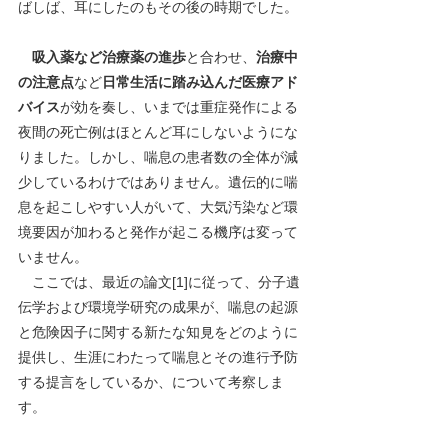
ばしば、耳にしたのもその後の時期でした。
　吸入薬など治療薬の進歩
と合わせ、
治療中
の注意点
など
日常生活に踏み込んだ医療アド
バイス
が効を奏し、いまでは重症発作による
夜間の死亡例はほとんど耳にしないようにな
りました。しかし、喘息の患者数の全体が減
少しているわけではありません。遺伝的に喘
息を起こしやすい人がいて、大気汚染など環
境要因が加わると発作が起こる機序は変って
いません。
　ここでは、最近の論文[1]に従って、分子遺
伝学および環境学研究の成果が、喘息の起源
と危険因子に関する新たな知見をどのように
提供し、生涯にわたって喘息とその進行予防
する提言をしているか、について考察しま
す。