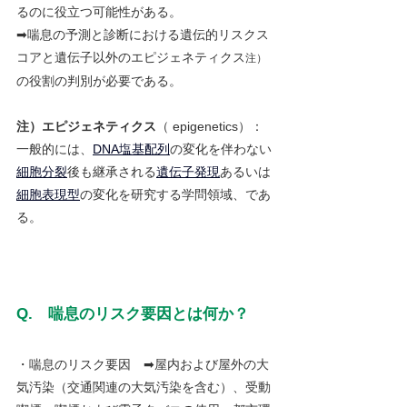
るのに役立つ可能性がある。
➡喘息の予測と診断における遺伝的リスクス
コアと遺伝子以外のエピジェネティクス
注）
の役割の判別が必要である。
注）エピジェネティクス
（ epigenetics）：
一般的には、
DNA
塩基配列
の変化を伴わない
細胞分裂
後も継承される
遺伝子発現
あるいは
細胞
表現型
の変化を研究する学問領域、であ
る。
Q.　喘息のリスク要因とは何か？
・喘息のリスク要因　➡屋内および屋外の大
気汚染（交通関連の大気汚染を含む）、受動