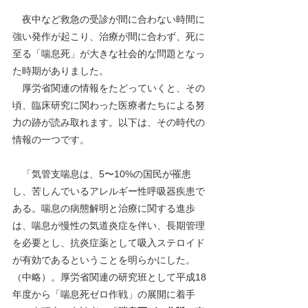
　夜中など救急の受診が間に合わない時間に
強い発作が起こり、治療が間に合わず、死に
至る「喘息死」が大きな社会的な問題となっ
た時期がありました。
　厚労省関連の情報をたどっていくと、その
頃、臨床研究に関わった医療者たちによる努
力の跡が読み取れます。以下は、その時代の
情報の一つです。
　「気管支喘息は、5〜10%の国民が罹患
し、苦しんでいるアレルギー性呼吸器疾患で
ある。喘息の病態解明と治療に関する進歩
は、喘息が慢性の気道炎症を伴い、長期管理
を必要とし、抗炎症薬として吸入ステロイド
が有効であるということを明らかにした。
（中略）。厚労省関連の研究班として平成18
年度から「喘息死ゼロ作戦」の展開に着手