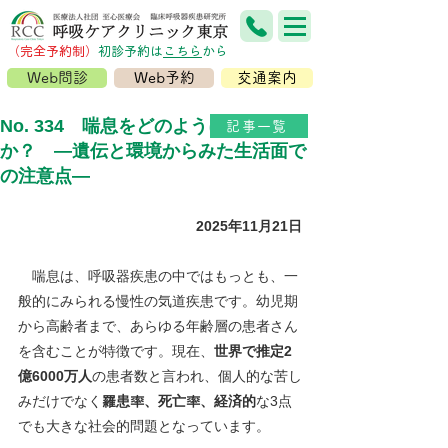
（完全予約制）
​初診予約は
こちら
から
Web問診
Web予約
交通案内
No. 334 喘息をどのように予防する
記事一覧
か？ ―遺伝と環境からみた生活面で
の注意点―
2025年11月21日
喘息は、呼吸器疾患の中ではもっとも、一
般的にみられる慢性の気道疾患です。幼児期
から高齢者まで、あらゆる年齢層の患者さん
を含むことが特徴です。現在、
世界で推定2
億6000万人
の患者数と言われ、個人的な苦し
みだけでなく
罹患率、死亡率、経済的
な3点
でも大きな社会的問題となっています。