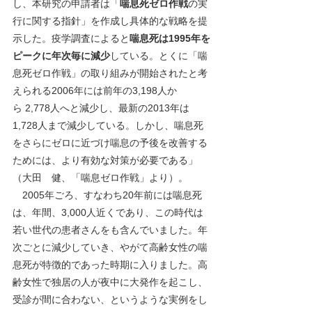
し、本研究の申請者は「
喘息死ゼロ作戦
の実
行に関する指針」を作成し具体的な戦略を提
示した。疫学調査によると
喘息死は1995年を
ピークに年次毎に減少
している。とくに「喘
息死ゼロ作戦」の取り組みが開始されたと考
えられる2006年には前年の3,198人か
ら 2,778人へと減少し、最新の2013年は
1,728人まで減少している。しかし、喘息死
をさらにゼロに近づけ喘息の予後を改善する
ためには、より有効な対策が必要である」
（大田　健、「喘息ゼロ作戦」より）。
　2005年ごろ、すなわち20年前には喘息死
は、年間、3,000人近くであり、この時代は
若い世代の患者さんをも含んでいました。年
次ごとに減少していき、やがて高齢女性の喘
息死が特徴的であった時期に入りました。高
齢女性で独居の人が夜中に大発作を起こし、
受診が間に合わない、というような実例をし