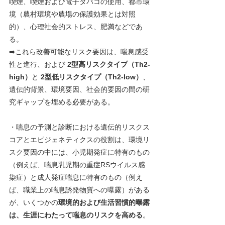
喫煙、喫煙および電子タバコの使用、都市環
境（農村環境や農場の保護効果とは対照
的）、心理社会的ストレス、肥満などであ
る。
➡これら改善可能なリスク要因は、喘息感受
性と進行、および 
2型高リスクタイプ（Th2-
high）
と 
2型低リスクタイプ（Th2-low）
、
遺伝的背景、環境要因、社会的要因の間の研
究ギャップを埋める必要がある。
・喘息の予測と診断における遺伝的リスクス
コアとエピジェネティクスの役割は、環境リ
スク要因の中には、小児期発症に特有のもの
（例えば、喘息乳児期の重症RSウイルス感
染症）と成人発症喘息に特有のもの（例え
ば、職業上の喘息誘発物質への曝露）がある
が、いくつかの
環境的および生活習慣的曝露
は、生涯にわたって喘息のリスクを高める
。