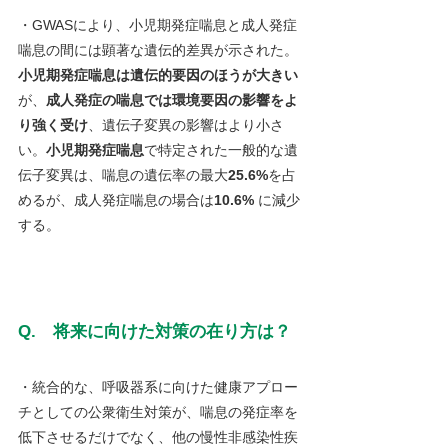
・GWASにより、小児期発症喘息と成人発症
喘息の間には顕著な遺伝的差異が示された。
小児期発症喘息は遺伝的要因のほうが大きい
が、
成人発症の喘息では環境要因の影響をよ
り強く受け
、遺伝子変異の影響はより小さ
い。
小児期発症喘息
で特定された一般的な遺
伝子変異は、喘息の遺伝率の最大
25.6%
を占
めるが、成人発症喘息の場合は
10.6% 
に減少
する。
Q.　将来に向けた対策の在り方は？
・統合的な、呼吸器系に向けた健康アプロー
チとしての公衆衛生対策が、喘息の発症率を
低下させるだけでなく、他の慢性非感染性疾