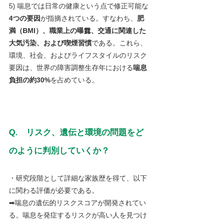
5) 喘息では日常の健康という点で修正可能な
4つの要因
が指摘されている。すなわち、
肥
満（BMI）、職業上の曝露、交通に関連した
大気汚染、および喫煙習慣
である。これら、
環境、社会、およびライフスタイルのリスク
要因は、世界の障害調整生存年における
喘息
負担の約30%
を占めている。
Q.　リスク、遺伝と環境の問題をど
のように判別していくか？
・研究段階として詳細な家族歴を得て、以下
に関わる評価が必要である。
➡喘息の遺伝的リスクスコアが開発されてい
る。喘息を発症するリスクが高い人を見つけ