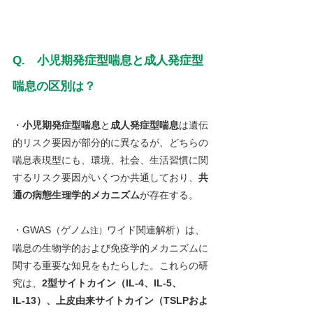
Q.　⼩児期発症型喘息と成人発症型
喘息の区別は？
・
小児期発症型喘息
と
成人発症型喘息
は遺伝
的リスク要因が部分的に異なるが、どちらの
喘息表現型にも、環境、社会、生活習慣に関
するリスク要因がいくつか共通しており、
共
通の病態生理学的メカニズム
が存在する。
・GWAS（ゲノム
ワイド関連解析）は、
注）
喘息の生物学的および免疫学的メカニズムに
関する重要な知見をもたらした。これらの研
究は、
2型サイトカイン（IL‑4、IL‑5、
IL‑13）、上皮由来サイトカイン（TSLPおよ