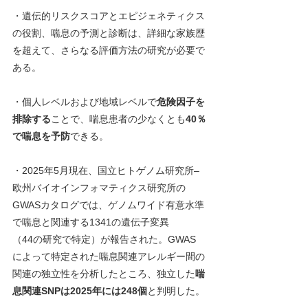
・遺伝的リスクスコアとエピジェネティクス
の役割、喘息の予測と診断は、詳細な家族歴
を超えて、さらなる評価方法の研究が必要で
ある。
・個人レベルおよび地域レベルで
危険因子を
排除する
ことで、喘息患者の少なくとも
40％
で喘息を予防
できる。
・2025年5月現在、国立ヒトゲノム研究所‒
欧州バイオインフォマティクス研究所の
GWASカタログでは、ゲノムワイド有意水準
で喘息と関連する1341の遺伝子変異
（44の研究で特定）が報告された。GWAS 
によって特定された喘息関連アレルギー間の
関連の独立性を分析したところ、独立した
喘
息関連SNPは2025年には248個
と判明した。