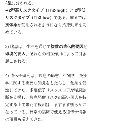
2型
に分かれる。
➡
2型高リスクタイプ（Th2-high）
と 
2型低
リスクタイプ（Th2-low）
である。前者では
抗体薬
が使用されるようになり治療効果を高
めている。
3) 喘息は、生涯を通じて
複数の遺伝的要因と
環境的要因
、それらの相互作用によって引き
起こされる。
4) 遺伝子研究は、喘息の病態、生物学、免疫
学に関する重要な知見をもたらし、創薬を促
進してきた。多遺伝子リスクスコアが喘息診
断を支援し、喘息発症リスクの高い個人を特
定する上で果たす役割は、ますます明らかに
なっている。日常の臨床で使える遺伝子情報
の項目も増えてきた。