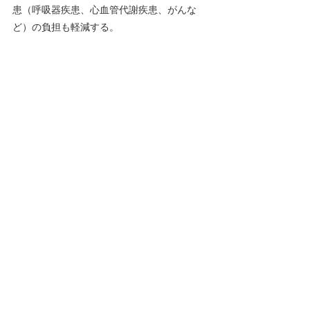
患（呼吸器疾患、心血管代謝疾患、がんな
ど）の負担も軽減する。
・さらに、これらの喘息予防戦略は、国連の
持続可能な開発目標（SDGs）と整合してお
り、地球全体の健康の維持にも貢献する。
・喘息は治療可能な疾患であり、ほとんどの
場合、コルチコステロイドを含む吸入器で十
分にコントロールできる。
・低所得国および中所得国において、喘息の
罹患率と死亡率の大幅な低下を図るには、医
療への公平なアクセスと、手頃な価格で品質
が保証された吸入器へのアクセスが不可欠で
ある。