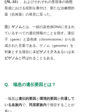
びIL‑33）
、およびそれぞれの受容体の病態
形成における役割を裏付け、新たな治療標的
薬（抗体薬）の発見に至った。
注）ゲノム
とは、一組の染色体DNAに含まれ
ているすべての遺伝情報のことを指す。遺伝
子（gene）と染色体（chromosome）から合
成された言葉である。ゲノム（genome）を
対象とする場合に
エピゲノミクス
あるいは
エ
ピゲノム
と呼ばれることもある。
Q.　喘息の遺伝要因とは？
・喘息は
遺伝的要因
と
環境的要因
が
共通して
いる血族内
で、
同居家族内
で発症することが
多い。