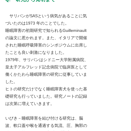
　サリバンがSASという病気があることに気
づいたのは1973 年のことでした。
睡眠障害の初期研究で知られるGuilleminault
の論文に惹かれます。また、イタリアで開催
された睡眠呼吸障害のシンポジウムに出席し
たことも良い刺激になりました。
1979年、サリバンはシドニー大学附属病院、
皇太子アルフレッド記念病院で臨床医として
働くかたわら睡眠障害の研究に従事していま
した。
ヒトの研究だけでなく睡眠障害犬を使った基
礎研究も行っていました。研究ノートの記録
は次第に増えていきます。
いびき－睡眠障害を結び付ける研究は、脳
波、軟口蓋や喉を通過する気流、圧、胸郭の