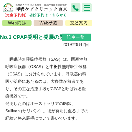
（完全予約制）
​初診予約は
こちら
から
Web問診
Web予約
交通案内
No.3 CPAP発明と発展の歴史
記事一覧
2019年9月2日
　睡眠時無呼吸症候群（SAS）は、閉塞性無
呼吸症候群（OSAS）と中枢性無呼吸症候群
（CSAS）に分けられています。呼吸器内科
医が治療にあたるのは、大多数が前者であ
り、その主な治療手段がCPAPと呼ばれる医
療機器です。
発明したのはオーストラリアの医師、
Sullivan (サリバン）。彼が発明に至るまでの
経緯と将来展望について書いています。