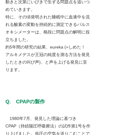
動きと次第にいびきで生ずる問題点を追いつ
めていきます。
特に、その頃発明された睡眠中に血液中を流
れる酸素の変動を持続的に測定できるパルス
オキシメーターは、格段に問題点の解明に役
立ちました。
約5年間の研究の結果、eureka (=しめた！　
アルキメデスが王冠の純度を測る方法を発見
したときの叫び声)、と声を上げる発見に至
ります。
Q.　CPAPの製作
　1980年7月、発見した理論に基づき
CPAP（持続陽圧呼吸療法）の試作第1号を作
り上げました。低圧の空気を送りこむことで