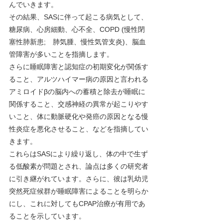
んでいきます。
その結果、SASに伴って起こる病気として、
糖尿病、心房細動、心不全、COPD (慢性閉
塞性肺新患;　肺気腫、慢性気管支炎)、脳血
管障害が多いことを指摘します。
さらに睡眠障害と認知症の初期変化が関係す
ること、アルツハイマー病の原因と言われる
アミロイドβの脳内への蓄積と除去が睡眠に
関係すること、交感神経の異常が起こりやす
いこと、体に動脈硬化や発癌の原因となる慢
性炎症を悪化させること、などを指摘してい
きます。
これらはSASにより繰り返し、体の中で生ず
る低酸素が問題とされ、論点は多くの研究者
に引き継がれています。さらに、彼は乳幼児
突然死症候群が睡眠障害によることを明らか
にし、これに対してもCPAP治療が有用であ
ることを示しています。