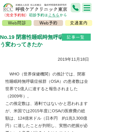
（完全予約制）
​初診予約は
こちら
から
Web問診
Web予約
交通案内
No.19 閉塞性睡眠時無呼吸症候群はど
記事一覧
う変わってきたか
2019年11月18日
WHO（世界保健機関）の推計では、閉塞
性睡眠時無呼吸症候群（OSA）の患者数は全
世界で1億人に達すると報告されました
（2009年）。
この推定数は、過剰ではないかと思われます
が、米国では2015年度にOSAの医療費の総
額は、124億米ドル（日本円　約1兆3,300億
円）に達したことが判明し、実態の把握が必