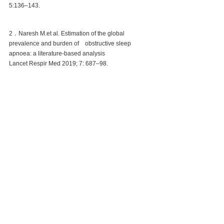
5:136–143.
2．Naresh M.et al. Estimation of the global 
prevalence and burden of　obstructive sleep 
apnoea: a literature-based analysis 
Lancet Respir Med 2019; 7: 687–98.
※無断転載禁止
睡眠時無呼吸症候群
すべて表示
最新記事