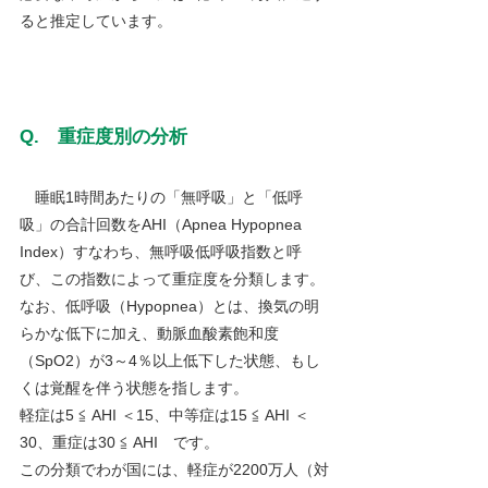
ると推定しています。
Q.　重症度別の分析
睡眠1時間あたりの「無呼吸」と「低呼
吸」の合計回数をAHI（Apnea Hypopnea 
Index）すなわち、無呼吸低呼吸指数と呼
び、この指数によって重症度を分類します。
なお、低呼吸（Hypopnea）とは、換気の明
らかな低下に加え、動脈血酸素飽和度
（SpO2）が3～4％以上低下した状態、もし
くは覚醒を伴う状態を指します。
軽症は5 ≦ AHI ＜15、中等症は15 ≦ AHI ＜ 
30、重症は30 ≦ AHI　です。
この分類でわが国には、軽症が2200万人（対