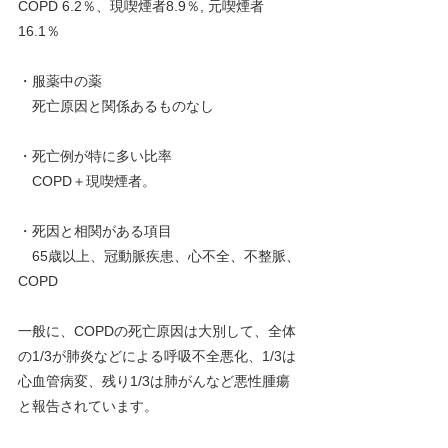
COPD 6.2％、現喫煙者8.9％, 元喫煙者
16.1％
・服薬中の薬
　死亡原因と関係あるものなし
・死亡例が特に多い比率
　COPD＋現喫煙者。
・死因と相関がある項目
　65歳以上、冠動脈疾患、心不全、不整脈、
COPD
一般に、COPDの死亡原因は大別して、全体
の1/3が肺炎などによる呼吸不全悪化、1/3は
心血管病変、残り1/3は肺がんなど悪性腫瘍
と報告されています。