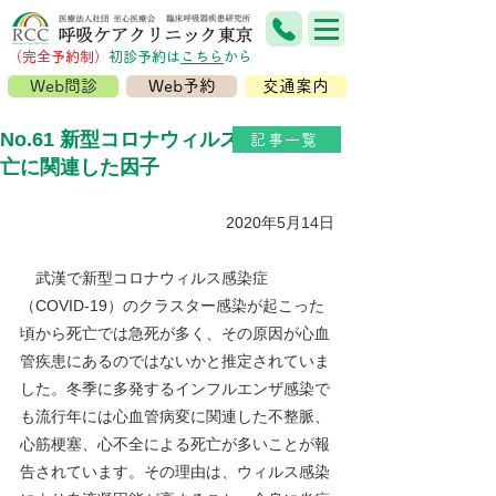
（完全予約制）
​初診予約は
こちら
から
Web問診
Web予約
交通案内
No.61 新型コロナウィルス感染症の死
記事一覧
亡に関連した因子
2020年5月14日
武漢で新型コロナウィルス感染症
（COVID-19）のクラスター感染が起こった
頃から死亡では急死が多く、その原因が心血
管疾患にあるのではないかと推定されていま
した。冬季に多発するインフルエンザ感染で
も流行年には心血管病変に関連した不整脈、
心筋梗塞、心不全による死亡が多いことが報
告されています。その理由は、ウィルス感染