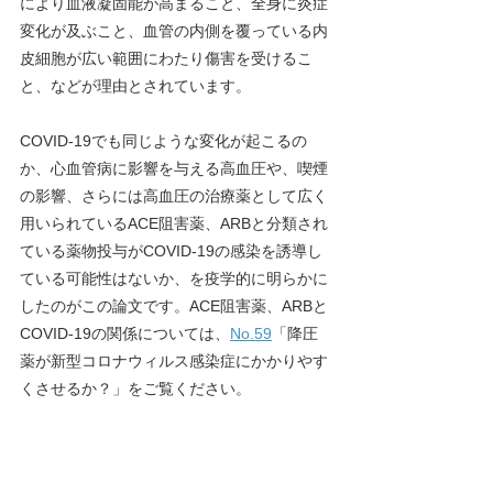
により血液凝固能が高まること、全身に炎症
変化が及ぶこと、血管の内側を覆っている内
皮細胞が広い範囲にわたり傷害を受けるこ
と、などが理由とされています。
COVID-19でも同じような変化が起こるの
か、心血管病に影響を与える高血圧や、喫煙
の影響、さらには高血圧の治療薬として広く
用いられているACE阻害薬、ARBと分類され
ている薬物投与がCOVID-19の感染を誘導し
ている可能性はないか、を疫学的に明らかに
したのがこの論文です。ACE阻害薬、ARBと
COVID-19の関係については、
No.59
「降圧
薬が新型コロナウィルス感染症にかかりやす
くさせるか？」
をご覧ください。