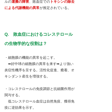
ルの
運搬の障害
、敗血症での
トキシンの除去
による代謝機能の異常
が推定されている。
Q.　敗血症におけるコレステロール
の生物学的な役割は？
・細胞膜の機能の異常を起こす。
　➡好中球の細胞膜の異常を来す➡より強い
炎症性機序を呈する。活性化促進、癒着、オ
キシダント産生を増強する。
・コレステロールの免疫調節と抗細菌作用が
関与する。
　低コレステロール血症は自然免疫、獲得免
疫に逆効果を示す。