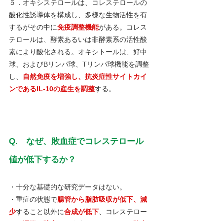
５．オキシステロールは、コレステロールの
酸化性誘導体を構成し、多様な生物活性を有
するがその中に
免疫調整機能
がある。コレス
テロールは、酵素あるいは非酵素系の活性酸
素により酸化される。オキシトールは、好中
球、およびBリンパ球、Tリンパ球機能を調整
し、
自然免疫を増強し、抗炎症性サイトカイ
ンであるIL-10の産生を調整
する。
Q.　なぜ、敗血症でコレステロール
値が低下するか？
・十分な基礎的な研究データはない。
・重症の状態で
腸管から脂肪吸収が低下、減
少
すること以外に
合成が低下
、コレステロー