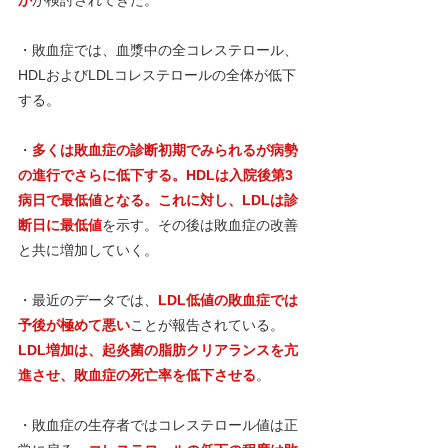
か
が検討されてきた。
・敗血症では、血漿中の全コレステロール、
HDLおよびLDLコレステロールの全体が低下
する。
・
多くは敗血症の診断初期でみられるが病勢
の進行でさらに低下する。HDLは入院後第3
病日で最低値となる。これに対し、LDLは診
断日に最低値
を示す。その後は敗血症の改善
と共に増加していく。
・最近のデータでは、
LDL低値の敗血症では
予後が極めて悪い
ことが報告されている。
LDL増加は、起炎菌の脂肪クリアランスを亢
進させ、敗血症の死亡率を低下させる
。
・敗血症の生存者ではコレステロール値は正