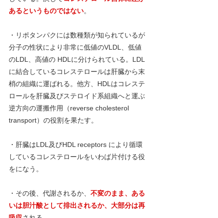
あるというものではない
。
・リポタンパクには数種類が知られているが
分子の性状により非常に低値のVLDL、低値
のLDL、高値の HDLに分けられている。LDL
に結合しているコレステロールは肝臓から末
梢の組織に運ばれる。他方、HDLはコレステ
ロールを肝臓及びステロイド系組織へと運ぶ
逆方向の運搬作用（reverse cholesterol 
transport）の役割を果たす。
・肝臓はLDL及びHDL receptors により循環
しているコレステロールをいわば片付ける役
をになう。
・その後、代謝されるか、
不変のまま、ある
いは胆汁酸として排出されるか、大部分は再
吸収
される。