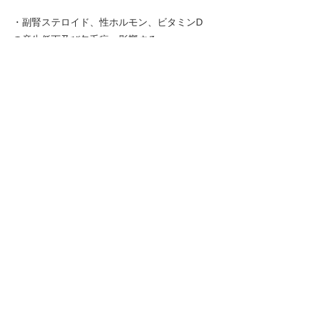
・副腎ステロイド、性ホルモン、ビタミンD
の産生低下及び欠乏症へ影響する。
　副腎機能不全は敗血症、敗血症性ショック
における合併症として知られている。
・敗血症で死亡に至る例では血漿中のコルチ
ゾール値はしばしば上昇するがACTH刺激に
対する反応は低下する。これは予備能力の低
下と推定される。
・敗血症では、血漿中のコレステロール値が
低下することにより、ストレス作用として血
液循環は80％低下すると言われる。
Q.　コレステロール、リポ蛋白投与