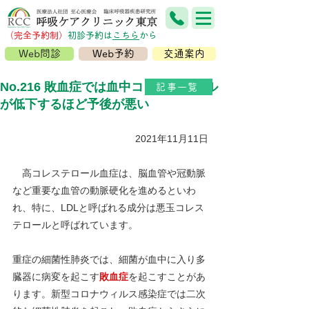
（完全予約制）
​初診予約は
こちら
から
Web問診
Web予約
交通案内
No.216 敗血症では血中コレステロール
記事一覧
が低下するほど予後が悪い
2021年11月11日
高コレステロール血症は、脳血管や冠動脈
など重要な血管の動脈硬化を進めるといわ
れ、特に、LDLと呼ばれる成分は悪玉コレス
テロールと呼ばれています。
重症の細菌性肺炎では、細菌が血中に入り多
臓器に病変を起こす
敗血症
を起こすことがあ
ります。新型コロナウィルス感染症では二次