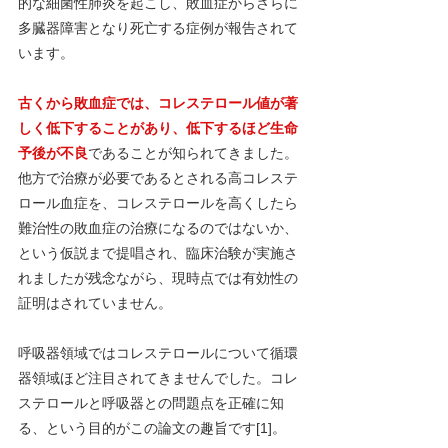
的な細菌性肺炎を起こし、敗血症からさらに
多臓器障害となり死亡する症例が報告されて
います。
古くから敗血症では、コレステロール値が著
しく低下することがあり、低下するほど生命
予後が不良
であることが知られてきました。
他方で治療が必要であるとされる高コレステ
ロール血症を、コレステロールを高くしたら
難治性の敗血症の治療になるのではないか、
という仮説まで提唱され、臨床治験が実施さ
れましたが残念ながら、現時点では有効性の
証明はされていません。
呼吸器領域ではコレステロールについて循環
器領域ほど注目されてきませんでした。コレ
ステロールと呼吸器との問題点を正確に知
る、という目的がこの論文の趣旨です[1]。