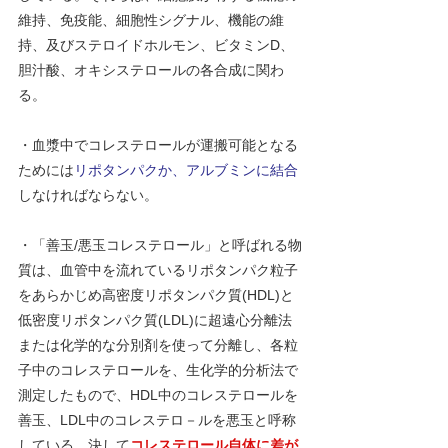
維持、免疫能、細胞性シグナル、機能の維
持、及びステロイドホルモン、ビタミンD、
胆汁酸、オキシステロールの各合成に関わ
る。
・血漿中でコレステロールが運搬可能となる
ためには
リポタンパクか、アルブミンに結合
しなければならない。 
・「善玉/悪玉コレステロール」と呼ばれる物
質は、血管中を流れているリポタンパク粒子
をあらかじめ高密度リポタンパク質(HDL)と
低密度リポタンパク質(LDL)に超遠心分離法
または化学的な分別剤を使って分離し、各粒
子中のコレステロールを、生化学的分析法で
測定したもので、HDL中のコレステロールを
善玉、LDL中のコレステロ－ルを悪玉と呼称
している。決して
コレステロール自体に差が