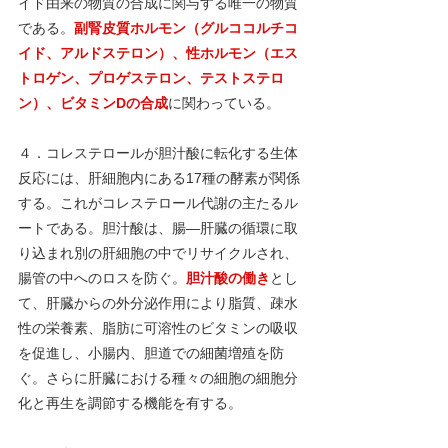
イド由来の物質の合成に関与する唯一の物質
である。
副腎皮質ホルモン（グルココルチコ
イド、アルドステロン）、性ホルモン（エス
トロゲン、プロゲステロン、テストステロ
ン）、ビタミンDの合成
に関わっている。
４．コレステロールが胆汁酸に転化する生体
反応には、肝細胞内にある17種の酵素が関係
する。これがコレステロール代謝の主たるル
ートである。胆汁酸は、腸―肝臓の循環に取
り込まれ別の肝細胞の中でリサイクルされ、
腸管の中へのロスを防ぐ。
胆汁酸の働き
とし
て、肝臓からの外分泌作用により脂質、疎水
性の栄養素、脂肪に可溶性のビタミンの吸収
を促進し、小腸内、胆道での細菌増殖を防
ぐ。さらに肝臓における種々の細胞の細胞分
化と再生を調節する機能を有する。