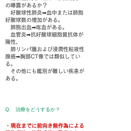
の曝露があるか？
　好酸球性肺炎➡血中または肺胞
好酸球数の増加がある。
　肺胞出血➡喀血がある。
　血管炎➡抗好酸球細胞質抗体が
陽性｡
　肺リンパ腫および浸潤性粘液性
腺癌➡胸部CT像では類似してい
る。
　その他にも鑑別が難しい疾患が
ある。
Q.　治療をどうするか？
・
現在までに前向き無作為による