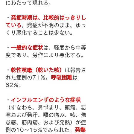
にわたって現れる。
・
発症時期は、比較的はっきりし
ている
。発症が不明のまま、ゆっ
くり悪化することは少ない。
・
一般的な症状
は、軽度から中等
度であり、労作により悪化する。
・
乾性咳嗽（乾いた咳）
は報告さ
れた症例の71％。
呼吸困難
は
62％。
・
インフルエンザのような症状
（すなわち、鼻づまり、頭痛、悪
寒および発汗、喉の痛み、咳、倦
怠感、筋肉痛、および発熱）が症
例の10〜15％でみられた。
発熱