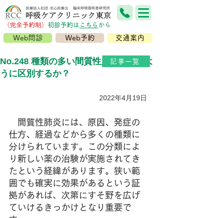
（完全予約制）
​初診予約は
こちら
から
Web問診
Web予約
交通案内
No.248 種類の多い間質性肺炎をどのよ
記事一覧
うに区別するか？
2022年4月19日
間質性肺炎には、原因、発症の
仕方、経過などから多くの種類に
分けられています。この分類によ
り新しい薬の治験が実施されてき
たという経緯があります。狭い範
囲でも確実に効果があるという証
拠があれば、次第にすそ野を広げ
ていけるきっかけとなり重要で