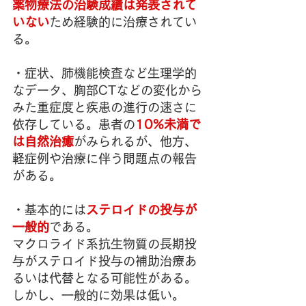
薬物療法の治験成績は発表されて
いない
ため経験的に治療されてい
る。
・症状、肺機能検査など生理学的
なデータ、胸部CTなどの変化から
みた重症度と疾患の進行の速さに
依存している。患者の
10%未満で
は自然治癒
がみられるが、他方、
軽症例や治療に伴う問題点の報告
がある。
・基本的には
ステロイドの投与が
一般的
である。
マクロライド系抗生物質の長期投
与がステロイド投与の補助治療あ
るいは代替となる可能性がある。
しかし、一般的に効果は低い。