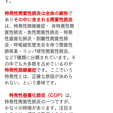
す。
特発性間質性肺炎は全体の総称
で
あり
その中に含まれる間質性肺炎
は、特発性肺線維症・ 非特異性間
質性肺炎・急性間質性肺炎・特発
性器質化肺炎・剥離性間質性肺
炎・呼吸細気管支炎を伴う間質性
肺疾患・リンパ球性間質性肺炎、
など7種類に分類されています。そ
の中でも大多数を占めているのが
特発性肺線維症
です。ここでいう
特発性とは、正確な原因が決めら
れない、という意味です。
特発性器質化肺炎（COP）
は、
特発性間質性肺炎の一つですが、
かなりの特徴があります。注目さ