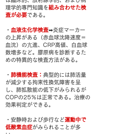
は臨床的、放射線学的、および病
理学的専門知識を
組み合わせた検
査が必要
である。
・
血液生化学検査
➡炎症マーカー
の上昇がある（赤血球沈降速度＝
血沈）の亢進、CRP高値、白血球
数増多など。膠原病を診断するた
めの特異的な検査方法がある。
・
肺機能検査：
典型的には肺活量
が減少する拘束性換気障害を呈
し、肺拡散能の低下がみられるが
COPの25％は正常である。治療の
効果判定ができる。
・安静時および歩行など
運動中で
低酸素血症
がみられることが多