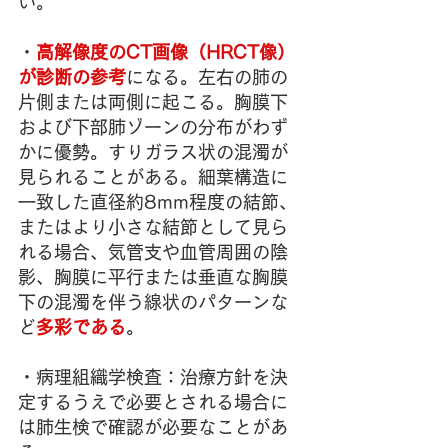
い。
・
高解像度のCT画像（HRCT像）
が診断の参考
になる。左右の肺の
片側または両側に起こる。胸膜下
および下部肺ゾーンの分布がわず
かに優勢。すりガラス状の混濁が
見られることがある。細葉構造に
一致した直径約8mm程度の結節、
またはより小さな結節として見ら
れる場合、気管支や血管周囲の陰
影、胸膜に平行または垂直な胸膜
下の混濁を伴う線状のパターンな
ど
多彩である
。
・病理組織学検査：治療方針を決
定するうえで必要とされる場合に
は肺生検で確認が必要なことがあ