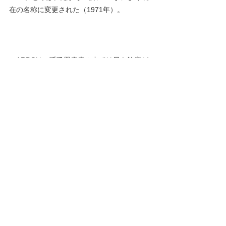
在の名称に変更された（1971年）。
ARDSは、呼吸器疾患の中では最も治療が
難しい疾患の一つに上げられています。重症
化するとともに多の臓器の傷害が加わり、重
なることによりさらに重症化していきます。
一人ひとりの救命に多くの医療者が24時間体
制で取り組むことになります。
現在のICUでの治療は医師を中心とした高度
に訓練された医療チームにより行われていま
す。COVID-19による重症のARDSの治療
が、ICUや一般病棟で対応できる限界を超え
る患者数に達したときには医療崩壊に陥る心
配があります。