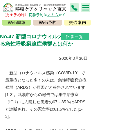
（完全予約制）
​初診予約は
こちら
から
Web問診
Web予約
交通案内
No.47 新型コロナウィルス感染で起こ
記事一覧
る急性呼吸窮迫症候群とは何か
2020年3月30日
新型コロナウィルス感染（COVID-19）で
最重症となった多くの人は、急性呼吸窮迫症
候群（ARDS）が原因だと報告されています
[1-3]。武漢市からの報告では集中治療室
（ICU）に入院した患者の67－85％はARDS
と診断され、その死亡率は61.5%でした[1-
3]。