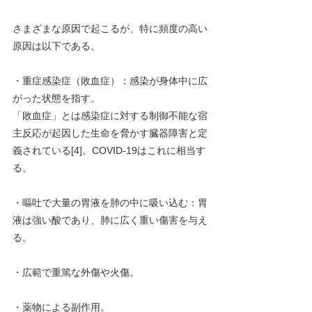
さまざまな原因で起こるが、特に頻度の高い
原因は以下である。
・重症感染症（敗血症）：感染が身体中に広
がった状態を指す。
「敗血症」とは感染症に対する制御不能な宿
主反応が起因した生命を脅かす臓器障害と定
義されている[4]。COVID-19はこれに相当す
る。
・嘔吐で大量の胃液を肺の中に吸い込む：胃
液は強い酸であり、肺に広く重い傷害を与え
る。
・広範で重篤な外傷や火傷。
・薬物による副作用。