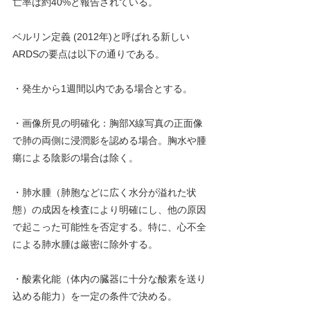
亡率は約40%と報告されている。
ベルリン定義 (2012年)と呼ばれる新しい
ARDSの要点は以下の通りである。
・発生から1週間以内である場合とする。
・画像所見の明確化：胸部X線写真の正面像
で肺の両側に浸潤影を認める場合。胸水や腫
瘍による陰影の場合は除く。
・肺水腫（肺胞などに広く水分が溢れた状
態）の成因を検査により明確にし、他の原因
で起こった可能性を否定する。特に、心不全
による肺水腫は厳密に除外する。
・酸素化能（体内の臓器に十分な酸素を送り
込める能力）を一定の条件で決める。