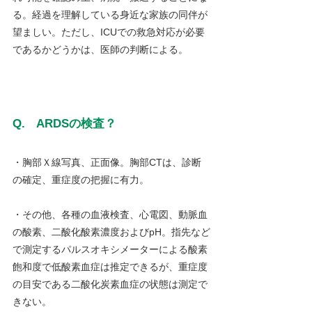
る。経過を理解している身近な家族の同伴が
望ましい。ただし、ICUでの救急対応が必要
であるかどうかは、医師の判断による。
Q.　ARDSの検査？
・胸部Ｘ線写真、正面像。胸部CTは、診断
の確定、重症度の把握に有力。
・その他、各種の血液検査、心電図、動脈血
の酸素、二酸化酸素濃度およびpH。指先など
で測定するパルスオキシメーターによる酸素
飽和度で低酸素血症は推定できるが、重症度
の目安である二酸化炭素血症の状態は測定で
きない。