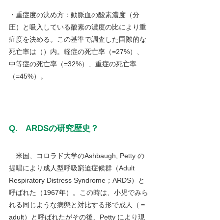
・重症度の決め方：動脈血の酸素濃度（分
圧）と吸入している酸素の濃度の比により重
症度を決める。この基準で調査した国際的な
死亡率は（）内。軽症の死亡率（=27%）、
中等症の死亡率（=32%）、重症の死亡率
（=45%）。
Q.　ARDSの研究歴史？
米国、コロラド大学のAshbaugh, Petty の
提唱により成人型呼吸窮迫症候群（Adult 
Respiratory Distress Syndrome；ARDS）と
呼ばれた（1967年）。この時は、小児でみら
れる同じような病態と対比する形で成人（＝
adult）と呼ばれたがその後、Petty により現