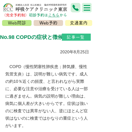
（完全予約制）
​初診予約は
こちら
から
Web問診
Web予約
交通案内
No.98 COPDの症状と徴候
記事一覧
2020年8月25日
　COPD（慢性閉塞性肺疾患；肺気腫、慢性
気管支炎）は、説明が難しい病気です。成人
の約10％近くの頻度、と言われながら実際
に、必要な注意や治療を受けている人は一部
に過ぎません。病気の説明が難しい理由は、
病気に個人差が大きいからです。症状は強い
のに検査では異常がない人、逆にほとんど症
状はないのに検査ではかなりの重症という人
がいます。