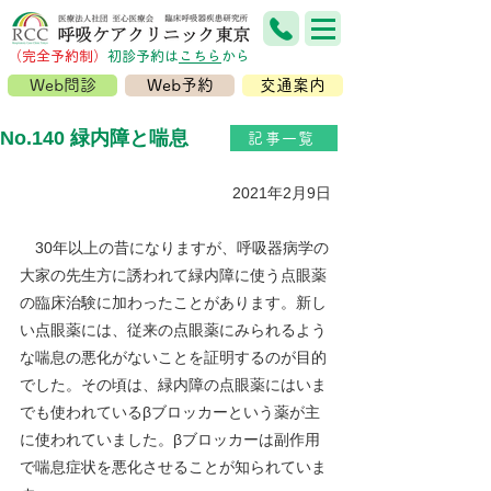
（完全予約制）
​初診予約は
こちら
から
Web問診
Web予約
交通案内
No.140 緑内障と喘息
記事一覧
2021年2月9日
　30年以上の昔になりますが、呼吸器病学の
大家の先生方に誘われて緑内障に使う点眼薬
の臨床治験に加わったことがあります。新し
い点眼薬には、従来の点眼薬にみられるよう
な喘息の悪化がないことを証明するのが目的
でした。その頃は、緑内障の点眼薬にはいま
でも使われているβブロッカーという薬が主
に使われていました。βブロッカーは副作用
で喘息症状を悪化させることが知られていま