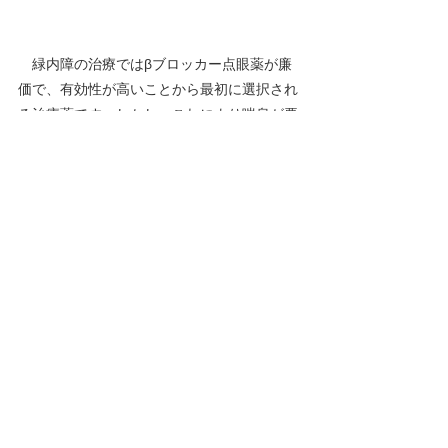
　緑内障の治療ではβブロッカー点眼薬が廉
価で、有効性が高いことから最初に選択され
る治療薬です。しかし、これにより喘息が悪
化したり、喘息の素因を併せ持つCOPD(慢性
閉塞性肺疾患)など多種の呼吸器疾患では治
りにくい咳の原因となることがあることは先
に述べた通りです。
　本論文で、注目されるのは、緑内障が多種
の薬の副作用として生ずる可能性と全身疾患
の一つとして生ずることを指摘していること
です。
　少しでも、視力や視野に異常がある場合に
は、眼科医の受診をお勧めします。他方、緑
内障で点眼薬を使っている場合に喘息症状や
空咳が続く場合には、呼吸器内科の受診をお
勧めします。