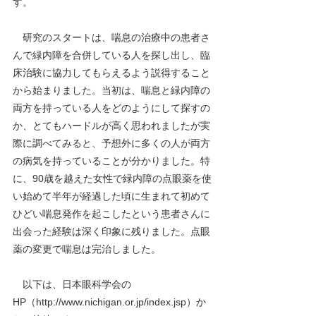
す。
　研究のスタートは、喘息の治療中の患者さ
んで緑内障を合併している人を探し出し、臨
床治験に協力してもらえるよう説得すること
から始まりました。当初は、喘息と緑内障の
両方を持っている人をどのようにして探すの
か、とてもハードルが高く思われましたが実
際に調べてみると、予想外に多くの人が両方
の病気を持っていることが分かりました。特
に、90歳を越えた女性で緑内障の点眼薬を使
い始めて半年が経過した頃に生まれて初めて
ひどい喘息発作を起こしたという患者さんに
出会った経験は深く印象に残りました。点眼
薬の変更で喘息は完治しました。
　以下は、日本眼科学会の
HP（http://www.nichigan.or.jp/index.jsp）か