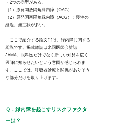
・2つの病型がある。
（1）原発開放隅角緑内障（OAG）
（2）原発閉塞隅角緑内障（ACG）：慢性の
経過。無症状が多い。
　ここで紹介する論文[1]は、緑内障に関する
総説です。掲載雑誌は米国医師会雑誌
JAMA。眼科医だけでなく新しい知見を広く
医師に知らせたいという意図が感じられま
す。ここでは、呼吸器診療と関係がありそう
な部分だけを取り上げます
。
Ｑ．緑内障を起こすリスクファクタ
ーは？