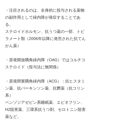
・注目されるのは、全身的に投与される薬物
の副作用として緑内障が発症することであ
る。
ステロイドホルモン、抗うつ薬の一部、トピ
ラメート類（2006年以降に発売された抗てん
かん薬）
・原発開放隅角緑内障（OAG）ではコルチコ
ステロイド（投与法に無関係）
・原発閉塞隅角緑内障（ACG）：抗ヒスタミ
ン薬、抗パーキンソン薬、抗欝薬（抗コリン
系）
ベンゾジアゼピン系睡眠薬、エピネフリン、
H2阻害薬、三環系抗うつ剤、セロトニン阻害
薬など。