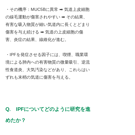
・その機序：MUC5Bに異常 ➡ 気道上皮細胞
の線毛運動が傷害されやすい ➡ その結果、
有害な吸入物質が細い気道内に長くとどまり
傷害を与え続ける ➡ 気道の上皮細胞の傷
害、炎症の結果、線維化が進む。
・IPFを発症させる因子には、喫煙、職業環
境による肺内への有害物質の微量吸引、逆流
性食道炎、大気汚染などがあり、これらはい
ずれも末梢の気道に傷害を与える。
Q.　IPFについてどのように研究を進
めたか？