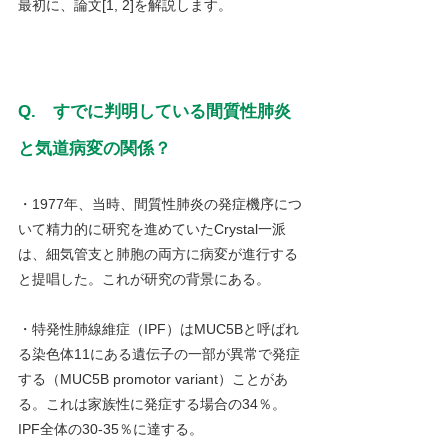
最初に、論文[1, 2]を解説します。
Q.　すでに判明している間質性肺炎
と気道病変の関係？
・1977年、当時、間質性肺炎の発症機序につ
いて精力的に研究を進めていたCrystal一派
は、細気管支と肺胞の両方に病変が進行する
と提唱した。これが研究の背景にある。
・特発性肺線維症（IPF）はMUC5Bと呼ばれ
る染色体11にある遺伝子の一部が異常で発症
する（MUC5B promotor variant）ことがあ
る。これは家族性に発症する場合の34％。
IPF全体の30-35％に達する。