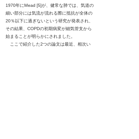
1970年にMead [5]が、健常な肺では、気道の
細い部分には気流が流れる際に抵抗が全体の
20％以下に過ぎないという研究が発表され、
その結果、COPDの初期病変が細気管支から
始まることが明らかにされました。
　ここで紹介した2つの論文は最近、相次い
で発表されましたが、肺胞に広く起る病変も
スタートが細気管支であることを明らかにし
ました。臨床的には、気管支拡張薬や吸入ス
テロイドが多少なりとも効果的で息切れを改
善したり、あるいは病気の進行を少しは緩和
する可能性が期待でき、今後の研究が待たれ
ます。
参考文献：