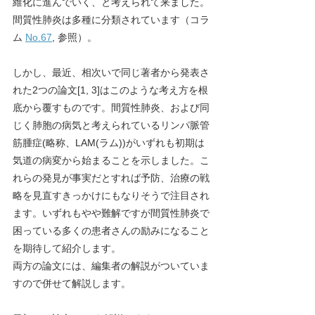
維化に進んでいく、と考えられて来ました。
間質性肺炎は多種に分類されています（コラ
ム 
No.67
, 参照）。
しかし、最近、相次いで同じ著者から発表さ
れた2つの論文[1, 3]はこのような考え方を根
底から覆すものです。間質性肺炎、および同
じく肺胞の病気と考えられているリンパ脈管
筋腫症(略称、LAM(ラム))がいずれも初期は
気道の病変から始まることを示しました。こ
れらの発見が事実だとすれば予防、治療の戦
略を見直すきっかけにもなりそうで注目され
ます。いずれもやや難解ですが間質性肺炎で
困っている多くの患者さんの励みになること
を期待して紹介します。
両方の論文には、編集者の解説がついていま
すので併せて解説します。