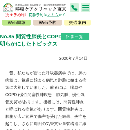
（完全予約制）
​初診予約は
こちら
から
Web問診
Web予約
交通案内
No.85 間質性肺炎とCOPDの類似性を
記事一覧
明らかにしたトピックス
2020年7月14日
昔、私たちが習った呼吸器病学では、肺の
病気は、気道に始まる病気と肺胞に始まる病
気に大別していました。前者には、喘息や
COPD (慢性閉塞性肺疾患；肺気腫、慢性気
管支炎)があります。後者には、間質性肺炎
と呼ばれる病気があります。間質性肺炎は、
肺胞が広い範囲で傷害を受けた結果、炎症を
起こし、さらに周囲の気管支や血管構造に線