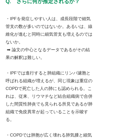
Q.　さらに何が推定されるか？
・IPFを発症しやすい人は、成長段階で細気
管支の数が多いのではないか。あるいは、線
維化が進むと同時に細気管支も増えるのでは
ないか。
 ➡ 論文の中心となるデータであるがその結
果の解釈は難しい。
・IPFでは進行すると肺組織にリンパ濾胞と
呼ばれる組織が増えるが、同じ現象は重症の
COPDで死亡した人の肺にも認められる。こ
れは、従来、リウマチなど結合組織病で合併
した間質性肺炎でも見られる所見であるが肺
組織で免疫異常が起っていることを示唆す
る。
・COPDでは肺胞が広く壊れる肺気腫と細気