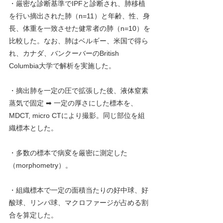
・厳密な診断基準でIPFと診断され、肺移植
を行い摘出された肺（n=11）と年齢、性、身
長、体重を一致させた健常者の肺（n=10）を
比較した。なお、肺はベルギー、米国で得ら
れ、カナダ、バンクーバーのBritish 
Columbia大学で解析を実施した。
・摘出肺を一定の圧で拡張した後、液体窒素
蒸気で固定 ➡ 一定の厚さにした標本を、
MDCT, micro CTにより撮影。同じ部位を組
織標本とした。
・多数の標本で病変を厳密に測定した
（morphometry）。
・組織標本で一定の面積当たりの好中球、好
酸球、リンパ球、マクロファージが占める割
合を算定した。