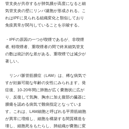
管支炎が共存するが肺気腫が高度になると細
気管支炎の壁にリンパ濾胞が形成される。こ
れはIPFに見られる組織変化と類似しており
免疫異常が関与していることを示唆する。
・IPFの原因の一つが喫煙であるが、非喫煙
者, 軽喫煙者、重喫煙者の間で終末細気管支
の数は統計的な差がある。重喫煙では減少が
著しい。
　リンパ脈管筋腫症（LAM）は、稀な病気で
すが妊娠可能な年齢の女性にみられます。発
症後、10-20年間に肺胞が広く嚢胞状に広が
り、反復して気胸、胸水に加え腹部の臓器に
腫瘍を認める病気で難病指定となっていま
す。これは、LAM細胞と呼ばれる平滑筋細胞
が異常に増殖し、細胞を構築する間質構造を
壊し、細胞死をもたらし、肺組織が嚢胞に変