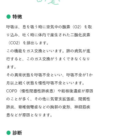
●
特徴
呼吸は、息を吸う時に空気中の酸素（O2）を取
り込み、吐く時に体内で産生された二酸化炭素
（CO2）を排出します。
この機能をガス交換といいます。肺の病気が進
行すると、このガス交換がうまくできなくなり
ます。
その異常状態を呼吸不全といい、呼吸不全が1か
月以上続く状態を慢性呼吸不全といいます。
COPD（慢性閉塞性肺疾患）や結核後遺症が原因
のことが多く、その他に気管支拡張症、間質性
肺炎、脊椎側彎症などの胸郭の変形、神経筋疾
患などが原因となります。
●
診断