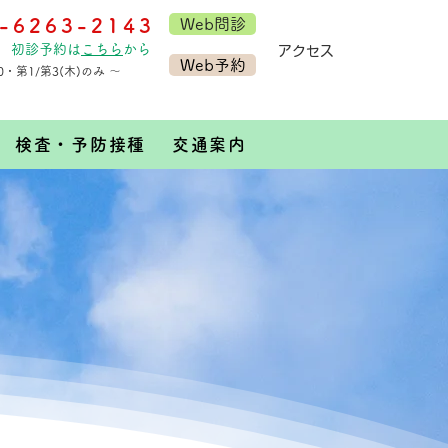
-6263-2143
Web問診
初診予約は
こちら
から
​アクセス
Web予約
30・第1/第3(木)のみ ～
検査・予防接種
交通案内