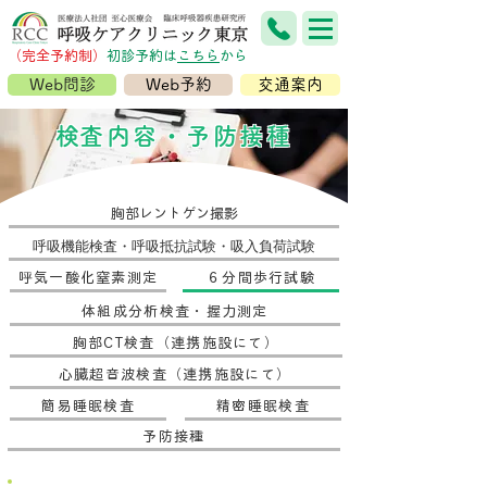
（完全予約制）
​初診予約は
こちら
から
Web問診
Web予約
交通案内
​検査内容・予防接種
胸部レントゲン撮影
呼吸機能検査・呼吸抵抗試験・吸入負荷試験
呼気一酸化窒素測定
６分間歩行試験
体組成分析検査・握力測定
胸部CT検査（連携施設にて）
心臓超音波検査（連携施設にて）
簡易睡眠検査
精密睡眠検査
予防接種