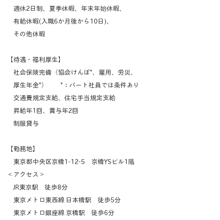
週休2日制、夏季休暇、年末年始休暇、
有給休暇(入職6か月後から10日)、
​ その他休暇
​【待遇・福利厚生】
社会保険完備（協会けんぽ*、雇用、労災、
厚生年金*） *：パート社員では条件あり
交通費規定支給、住宅手当規定支給
昇給年1回、賞与年2回
制服貸与
​【勤務地】
東京都中央区京橋1-12-5 京橋YSビル1階
​＜アクセス＞
JR東京駅 徒歩8分
東京メトロ東西線 日本橋駅 徒歩5分
東京メトロ銀座線 京橋駅 徒歩6分