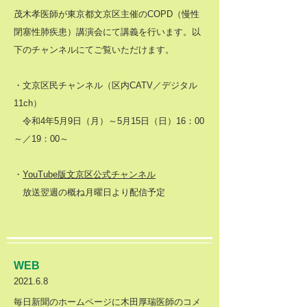
茂木孝医師が東京都文京区主催のCOPD（慢性
閉塞性肺疾患）講演会にて講義を行います。以
下のチャンネルにてご覧いただけます。
・文京区民チャンネル（区内CATV／デジタル
11ch）
令和4年5月9日（月）～5月15日（日）16：00
～／19：00～
・
YouTube版文京区公式チャンネル
放送翌週の概ね月曜日より配信予定
WEB
2021.6.8
毎日新聞のホームページに木田厚瑞医師のコメ