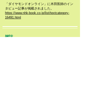
「ダイヤモンドオンライン」に木田医師のイン
タビュー記事が掲載されました。
https://www.nhk-book.co.jp/list/textcategory-
16491.html
​雑誌
2019.9.10
NHKテキスト「きょうの健康」に木田医師の記
事が掲載されました。
https://www.nhk-book.co.jp/list/textcategory-
16491.html
TV
2019.9.4
NHK「きょうの健康」に木田厚瑞医師が出演し
ます。
「高齢者ビギナーズ入門（３）階段で息切れす
るようになったら」