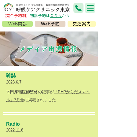
（完全予約制）
​初診予約は
こちら
から
Web問診
Web予約
交通案内
メディア出演情報
​雑誌
2023.6.7
木田厚瑞医師監修の記事が
「PHPからだスマイ
ル」7月号
に掲載されました
Radio
2022.11.8