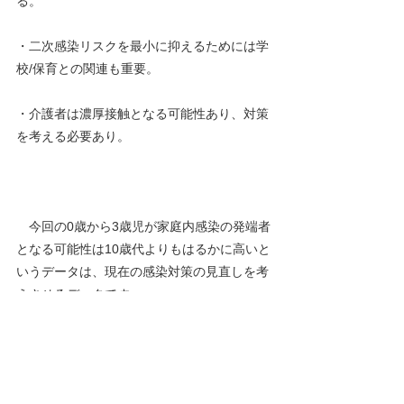
る。
・二次感染リスクを最小に抑えるためには学
校/保育との関連も重要。
・介護者は濃厚接触となる可能性あり、対策
を考える必要あり。
今回の0歳から3歳児が家庭内感染の発端者
となる可能性は10歳代よりもはるかに高いと
いうデータは、現在の感染対策の見直しを考
えさせるデータです。
　3歳以下では、体調が悪いという訴えがほ
とんど正確にはできないので、早期発見が遅
れ、しかも、鼻咽腔の粘膜擦過などによる
PCR検査の協力が得られにくいという問題点