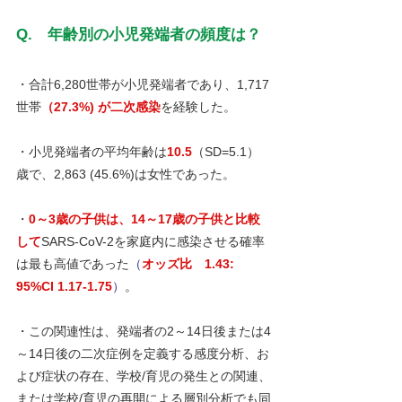
Q.　年齢別の小児発端者の頻度は？
・合計6,280世帯が小児発端者であり、1,717
世帯
（27.3%) が二次感染
を経験した。
・小児発端者の平均年齢は
10.5
（SD=5.1）
歳で、2,863 (45.6%)は女性であった。
・
0～3歳の子供は、14～17歳の子供と比較
して
SARS-CoV-2を家庭内に感染させる確率
は最も高値であった
（
オッズ比　1.43: 
95%CI 1.17-1.75
）
。
・この関連性は、発端者の2～14日後または4
～14日後の二次症例を定義する感度分析、お
よび症状の存在、学校/育児の発生との関連、
または学校/育児の再開による層別分析でも同