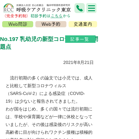
（完全予約制）
​初診予約は
こちら
から
Web問診
Web予約
交通案内
No.197 乳幼児の新型コロナ感染症の問
記事一覧
題点
2021年8月21日
　流行初期の多くの論文では小児では、成人
と比較して新型コロナウィルス
（SARS-CoV-2）による感染症（COVID-
19）は少ないと報告されてきました。
わが国をはじめ、多くの国々では流行初期に
は、学校や保育園などが一律に休校となって
いましたが、その後は感染後のリスクが高い
高齢者に目が向けられワクチン接種は積極的