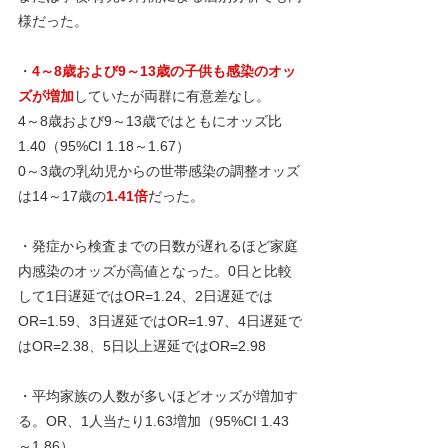
様だった。
・
4～8歳および9～13歳の子供も感染のオッ
ズが増加
していたが両群に有意差なし。
4～8歳および9～13歳ではともにオッズ比
1.40（95%CI 1.18～1.67）
0～3歳の乳幼児からの世帯感染の調整オッズ
は14～17歳の
1.41倍
だった。
・発症から検査までの日数が遅れるほど家庭
内感染のオッズが高値となった。0日と比較
して1日遅延ではOR=1.24、2日遅延では
OR=1.59、3日遅延ではOR=1.97、4日遅延で
はOR=2.38、5日以上遅延ではOR=2.98 
・平均家族の人数が多いほどオッズが増加す
る。OR、1人当たり1.63増加（95%CI 1.43
～1.86）