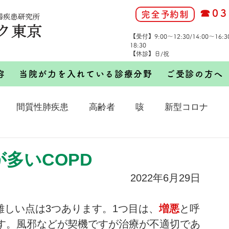
☎03
完全予約制
【受付】9:00～12:30/14:00～16:
18:30
【休診】日/祝
容
当院が力を入れている診療分野
ご受診の方へ
間質性肺疾患
高齢者
咳
新型コロナ
が多いCOPD
2022年6月29日
が難しい点は3つあります。1つ目は、
増悪
と呼
す。風邪などが契機ですが治療が不適切であ