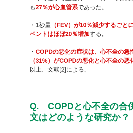
も
27％が心血管系
であった。
・1秒量
（FEV）が10％減少するごと
ベントはほぼ20％増加
する。
・
COPDの悪化の症状は、心不全の急
（31%）がCOPDの悪化と心不全の
以上、文献[2]による。
Q.　COPDと心不全の
文はどのような研究か？