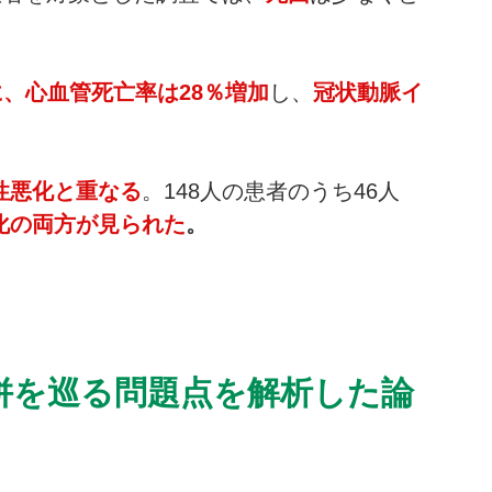
に、心血管死亡率は28％増加
し、
冠状動脈イ
性悪化と重なる
。148人の患者のうち46人
悪化の両方が見られた
。
合併を巡る問題点を解析した論