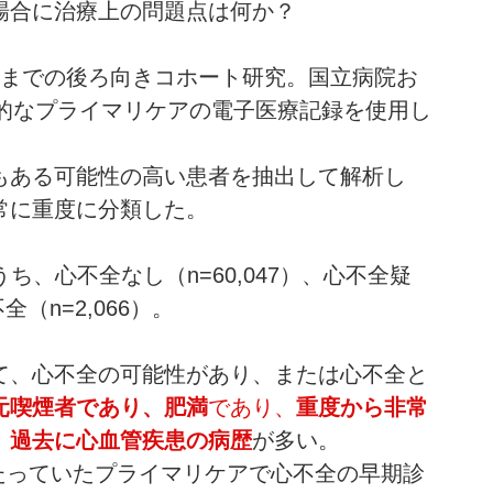
場合に治療上の問題点は何か？ 
16年までの後ろ向きコホート研究。国立病院お
的なプライマリケアの電子医療記録を使用し
Dもある可能性の高い患者を抽出して解析し
常に重度に分類した。
のうち、心不全なし（n=60,047）、心不全疑
（n=2,066）。
して、心不全の可能性があり、または心不全と
元喫煙者であり、肥満
であり、
重度から非常
、
過去に心血管疾患の病歴
が多い。
たっていたプライマリケアで心不全の早期診