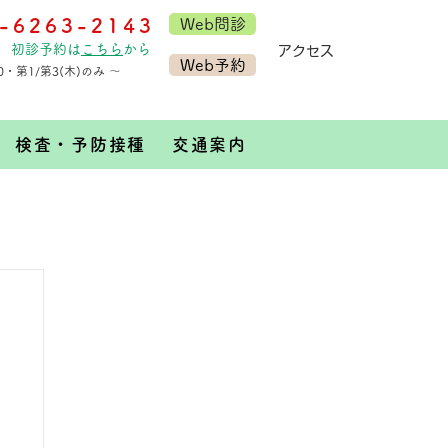
-6263-2143
Web問診
初診予約は
こちら
から
​アクセス
Web予約
30・第1/第3(木)のみ ～
検査・予防接種
交通案内