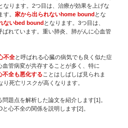
となります。2つ目は、治療が効果を上げな
ます。
家から出られないhome bound
とな
いbed bound
となります。3つ目は、
呼ばれています。重い肺炎、肺がんに心血管
心不全
と呼ばれる心臓の病気でも良く似た症
と心血管病変が共存することが多く、特に
心不全も悪化する
ことはしばしば見られま
なり死亡リスクが高くなります。　　
る問題点を解析した論文を紹介します[1]。
Dと心不全の関係を説明します[2]。