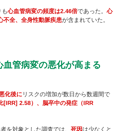
りも
心血管病変の頻度は2.46倍
であった。
心
心不全、全身性動脈疾患
が含まれていた。
で心血管病変の悪化が高まる
の悪化後に
リスクの増加が数日から数週間で
RR] 2.58）、脳卒中の発症（IRR 
の患者を対象とした調査では、
死因
は少なくと