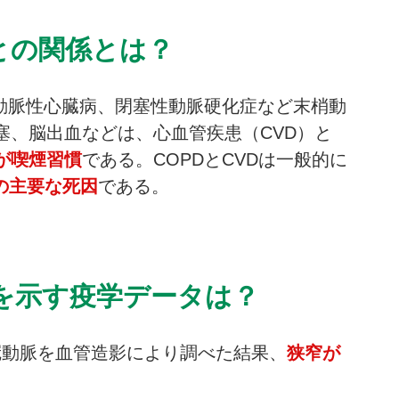
変との関係とは？
状動脈性心臓病、閉塞性動脈硬化症など末梢動
塞、脳出血などは、心血管疾患（CVD）と
が喫煙習慣
である。COPDとCVDは一般的に
者の主要な死因
である。
存を示す疫学データは？
冠動脈を血管造影により調べた結果、
狭窄が