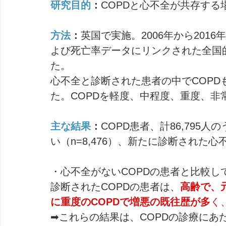
研究目的
：
COPDと心不全が共存する
方法
：
英国で実施。2006年から20
よび死亡率データにリンクされた全国
た。
心不全と診断された患者の中でCOP
た。COPDを軽度、中程度、重度、非
主な結果
：
COPD患者、計86,795人
い（n=8,476）、新たに診断された心不全
・心不全がないCOPDの患者と比較
診断されたCOPDの患者は、
高齢で、
に重度のCOPDで増悪の既往歴が多
く
➡これらの結果は、COPDの診療にあ