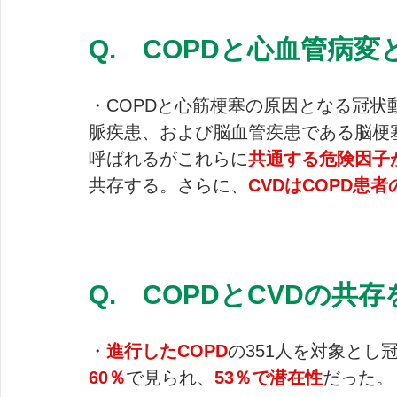
Q.　COPDと心血管病
・COPDと心筋梗塞の原因となる冠
脈疾患、および脳血管疾患である脳梗
呼ばれるがこれらに
共通する危険因子
共存する。さらに、
CVDはCOPD患
Q.　COPDとCVDの共
・
進行したCOPD
の351人を対象とし
60％
で見られ、
53％で潜在性
だった。