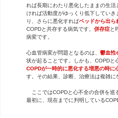
れば長期にわたり悪化したままの生活
ければ活動度がゆっくり低下していき
り、さらに悪化すれば
ベッドから出られな
COPDと共存する病気です。
併存症
と
病変です。
心血管病変が問題となるのは、
鬱血性
状が起ることです。しかも、COPD
COPDが一時的に悪化する増悪の時に
す。その結果、診断、治療法は複雑に
　ここではCOPDと心不全の合併を巡
最初に、現在までに判明しているCOP