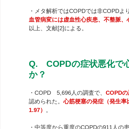
・メタ解析ではCOPDでは非COPDよ
血管病変には虚血性心疾患、不整脈、
以上、文献[2]による。
Q.　COPDの症状悪化
か？
・COPD　5,696人の調査で、
COPD
認められた。
心筋梗塞の発症（発生率比[I
1.97）
。
・中等度から重度のCOPDの911人