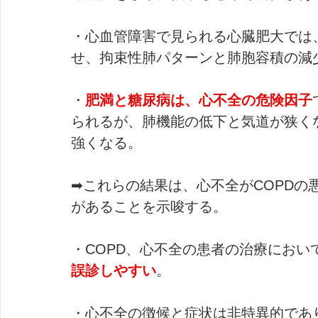
・心血管障害で見られる心臓肥大では
せ、拘束性肺パターンと肺胞容積の減
・
肥満と糖尿病は、心不全の危険因子
られるが、肺機能の低下と気道が狭く
強くなる。
➡これらの結果は、心不全がCOPDの
があることを示唆する。
・COPD、心不全の患者の治療におい
誤診しやすい
。
・心不全の徴候と症状は非特異的であ