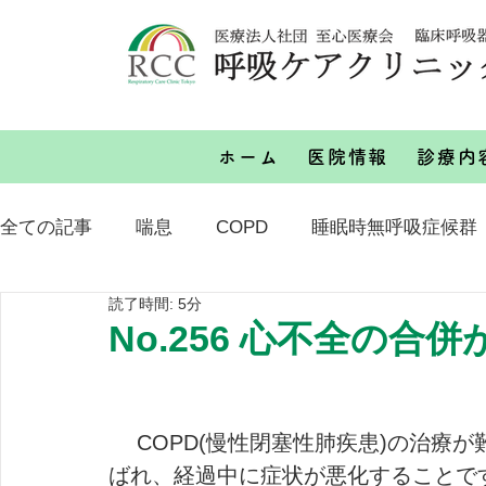
ホーム
医院情報
診療内
全ての記事
喘息
COPD
睡眠時無呼吸症候群
読了時間: 5分
その他
No.256 心不全の合併
 　COPD(慢性閉塞性肺疾患)の治療
ばれ、経過中に症状が悪化することで