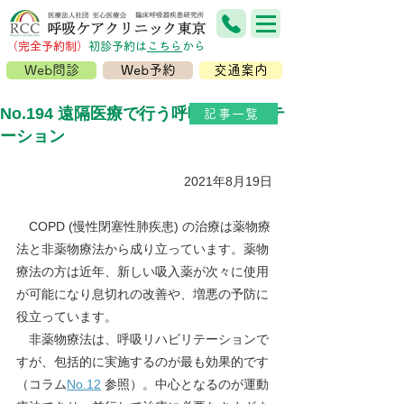
（完全予約制）
​初診予約は
こちら
から
Web問診
Web予約
交通案内
No.194 遠隔医療で行う呼吸リハビリテ
記事一覧
ーション
2021年8月19日
COPD (慢性閉塞性肺疾患) の治療は薬物療
法と非薬物療法から成り立っています。薬物
療法の方は近年、新しい吸入薬が次々に使用
が可能になり息切れの改善や、増悪の予防に
役立っています。
　非薬物療法は、呼吸リハビリテーションで
すが、包括的に実施するのが最も効果的です
（
コラム
No.12
参照
）。中心となるのが運動