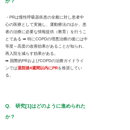
か？
・PRは慢性呼吸器疾患の全般に対し患者中
心の医療として実施し、運動療法のほか、患
者の治療に必要な情報提供（教育）を行うこ
とである ➡ 特にCOPDの増悪治療の後には中
等度～高度の改善効果があることが知られ、
再入院を減らす効果がある。
➡ 国際的PRおよびCOPDの治療ガイドライ
ンでは
退院後4週間以内にPR
を推奨してい
る。
Q.　研究[1]はどのように進められた
か？