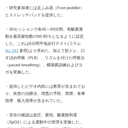
・研究参加者には足ふみ器（Foot peddler）
とストレッチバンドを提供した。
・30セッションで各45～60分間。有酸素運
動を最高脈拍数の60-80％となるように設定
した。これは6分間平地歩行テスト(
コラム
No.193
参照)
より求めた。加えて筋トレ、口
すぼめ呼吸（PLB）、リズムを付けた呼吸法
（paced breathing）、横隔膜訓練およびヨ
ガを実施した。
・提供したビデオ内容には教育が含まれてお
り、疾患の治療法、増悪の予防、禁煙、食事
指導、吸入指導が含まれていた。
・安全の確認は血圧、脈拍、酸素飽和度
（SpO2）による運動中の管理を実施した。