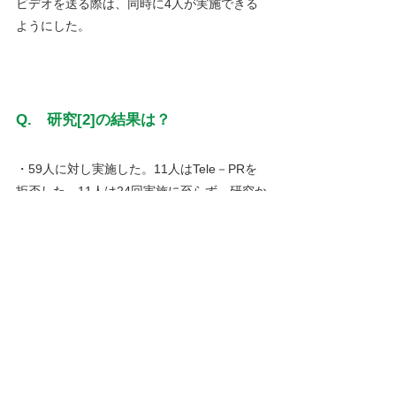
ビデオを送る際は、同時に4人が実施できる
ようにした。
Q.　研究[2]の結果は？
・59人に対し実施した。11人はTele－PRを
拒否した。11人は24回実施に至らず、研究か
ら脱落。37人が予定通り終了し、32人はデー
タが揃った。これを対照群の96人と比較し
た。これはセンターで実施した人たちであ
る。
・COPDの重症度、年齢、性にビデオ群と対
照群に差なし。
・センター実施群では実施前と比較すると健