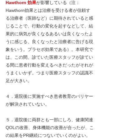
Hawthorn 効果
が影響している（注：
Hawthorn効果とは治療を受ける者が信頼す
る治療者（医師など）に期待されていると感
じることで、行動の変化を起すなどして、結
果的に病気が良くなるあるいは良くなったよ
うに感じる、良くなったと治療者に告げる現
象をいう。プラセボ効果である）。本研究で
は、この間、診ていた医療スタッフが診てい
る間に患者行動を変えるべきだったがそれが
うまくいかず。つまり医療スタッフの認識不
足が大きい。
４．退院後に実施すべき患者教育のバリヤー
が解決されていない。
５．退院後に両群とも一部にしろ、健康関連
QOLの改善、身体機能の改善が合ったが、こ
の結果をPR継続につないでいくのがよい。