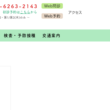
-6263-2143
Web問診
初診予約は
こちら
から
​アクセス
Web予約
30・第1/第3(木)のみ ～
検査・予防接種
交通案内