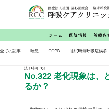
ホーム
医院情報
診療内
全ての記事
喘息
COPD
睡眠時無呼吸症候群
読了時間: 9分
その他
No.322 老化現象
るか？