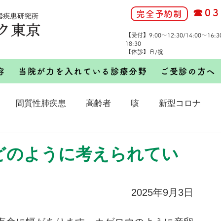
☎03
完全予約制
【受付】9:00～12:30/14:00～16:
18:30
【休診】日/祝
容
当院が力を入れている診療分野
ご受診の方へ
間質性肺疾患
高齢者
咳
新型コロナ
は、どのように考えられてい
2025年9月3日