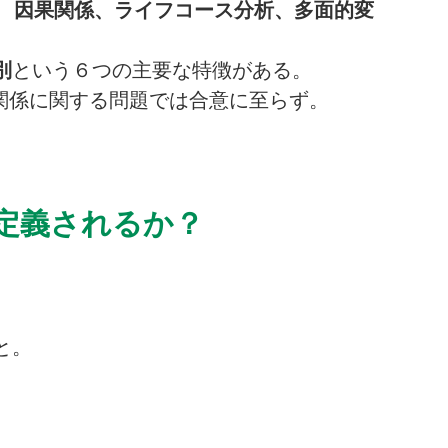
、
因果関係、ライフコース分析、多面的変
別
という６つの主要な特徴がある。
関係に関する問題では合意に至らず。
に定義されるか？
と。