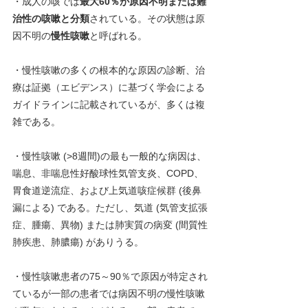
・成人の咳では
最大60％が原因不明または難
治性の咳嗽と分類
されている。その状態は原
因不明の
慢性咳嗽
と呼ばれる。
・慢性咳嗽の多くの根本的な原因の診断、治
療は証拠（エビデンス）に基づく学会による
ガイドラインに記載されているが、多くは複
雑である。
・慢性咳嗽 (>8週間)の最も一般的な病因は、
喘息、非喘息性好酸球性気管支炎、COPD、
胃食道逆流症、および上気道咳症候群 (後鼻
漏による) である。ただし、気道 (気管支拡張
症、腫瘍、異物) または肺実質の病変 (間質性
肺疾患、肺膿瘍) がありうる。
・慢性咳嗽患者の75～90％で原因が特定され
ているが⼀部の患者では病因不明の慢性咳嗽