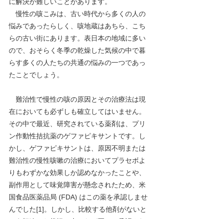
に解決が難しいことがあります。
　慢性の咳こみは、古い時代から多くの人の
悩みであったらしく、咳地蔵はあちら、こち
らの古い街にあります。表日本の地域に多い
ので、おそらく冬季の乾燥した気候の中で暮
らす多くの人たちの共通の悩みの一つであっ
たことでしょう。
　難治性で慢性の咳の原因とその治療法は現
在においても必ずしも確立してはいません。
その中で最近、研究されている薬剤は、プリ
ン作動性拮抗薬のゲファピキサントです。し
かし、ゲファピキサントは、原因不明または
難治性の慢性咳嗽の治療においてプラセボよ
りもわずかな効果しか認めなかったことや、
副作用として味覚障害が懸念されたため、米
国食品医薬品局 (FDA) はこの薬を承認しませ
んでした[1]。しかし、比較する他剤がないと