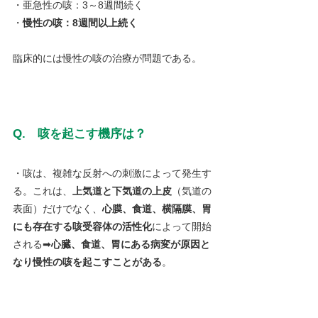
・亜急性の咳：3～8週間続く
・
慢性の咳：8週間以上続く
臨床的には慢性の咳の治療が問題である。
Q.　咳を起こす機序は？
・咳は、複雑な反射への刺激によって発生す
る。これは、
上気道と下気道の上皮
（気道の
表面）だけでなく、
心膜、食道、横隔膜、胃
にも存在する咳受容体の活性化
によって開始
される➡
心臓、食道、胃にある病変が原因と
なり慢性の咳を起こすことがある
。