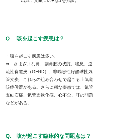
出典：文献１のFig.1を邦訳。
Q.　咳を起こす疾患は？
・咳を起こす疾患は多い。
➡　さまざまな鼻、副鼻腔の状態、喘息、逆
流性食道炎（GERD）、非喘息性好酸球性気
管支炎、これらの組み合わせで起こる上気道
咳症候群がある。さらに稀な疾患では、気管
支結石症、気管支軟化症、心不全、耳の問題
などがある。
Q.　咳が起こす臨床的な問題点は？