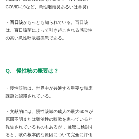
COVID-19など、急性咽頭炎あるいは鼻炎)
・
百日咳
がもっとも知られている。百日咳
は、百日咳菌によって引き起こされる感染性
の高い急性呼吸器疾患である。
Q.　慢性咳の概要は？
・慢性咳嗽は、世界中が共通する重要な臨床
課題と認識されている。
・文献的には、慢性咳嗽の成人の最大60％が
原因不明または難治性の咳嗽を患っていると
報告されているものもあるが 、厳密に検討す
ると、咳の根本的な原因について完全に評価