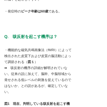
・発症時の
ピーク年齢は60歳
である。
Q.　咳反射を起こす機序は？
・機能的な磁気共鳴画像法（fMRI）によって
検出された皮質下および皮質の脳活動によっ
て調節される（
図１
）
➡　咳反射の機序の詳細が解明されていな
い。従来の説に加えて、脳幹、中脳領域から
発せされる低レベルの刺激を捉えているので
はないか、との説があるが、確定していな
い。
図1　現在、判明している咳反射を起こす機