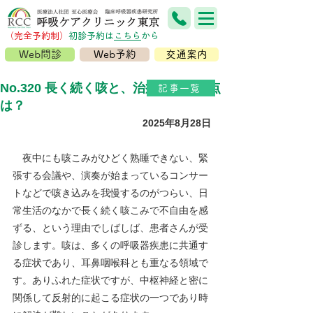
（完全予約制）
​初診予約は
こちら
から
Web問診
Web予約
交通案内
No.320 長く続く咳と、治療法の問題点
記事一覧
は？
2025年8月28日
夜中にも咳こみがひどく熟睡できない、緊
張する会議や、演奏が始まっているコンサー
トなどで咳き込みを我慢するのがつらい、日
常生活のなかで長く続く咳こみで不自由を感
ずる、という理由でしばしば、患者さんが受
診します。咳は、多くの呼吸器疾患に共通す
る症状であり、耳鼻咽喉科とも重なる領域で
す。ありふれた症状ですが、中枢神経と密に
関係して反射的に起こる症状の一つであり時