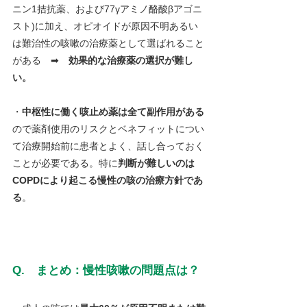
ニン1拮抗薬、および77γアミノ酪酸βアゴニ
スト)に加え、オピオイドが原因不明あるい
は難治性の咳嗽の治療薬として選ばれること
がある　➡　
効果的な治療薬の選択が難し
い。
・
中枢性に働く咳止め薬は全て副作用がある
ので薬剤使用のリスクとベネフィットについ
て治療開始前に患者とよく、話し合っておく
ことが必要である。特に
判断が難しいのは
COPDにより起こる慢性の咳の治療方針であ
る
。
Q.　まとめ：慢性咳嗽の問題点は？