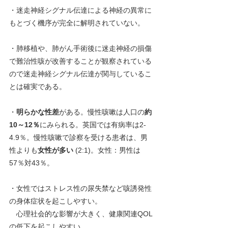
・迷走神経シグナル伝達による神経の異常に
もとづく機序が完全に解明されていない。
・肺移植や、肺がん手術後に迷走神経の損傷
で難治性咳が改善することが観察されている
ので迷走神経シグナル伝達が関与しているこ
とは確実である。
・
明らかな性差
がある。慢性咳嗽は人口の
約
10～12％
にみられる。英国では有病率は2-
4.9％。慢性咳嗽で診察を受ける患者は、男
性よりも
女性が多い
 (2:1)。女性：男性は
57％対43％。　
・女性ではストレス性の尿失禁など咳誘発性
の身体症状を起こしやすい。
　心理社会的な影響が大きく、健康関連QOL
の低下を起こしやすい。