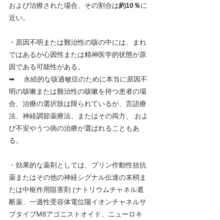
および治療された場合、その割合は
約10％
に
近い。
・原因不明または難治性の咳の中には、まれ
ではあるが心因性または精神医学的状態が原
因である可能性がある。
➡　 永続的な咳過敏症のために本当に原因不
明の咳嗽または難治性の咳嗽を持つ患者の場
合、治療の選択肢は限られているが、言語療
法、神経調節薬療法、またはその両方、 およ
び不安やうつ病の治療が選ばれることもあ
る。
・効果的な薬剤としては、プリン作動性拮抗
薬またはその他の神経シグナル伝達の末梢ま
たは中枢作用阻害剤 (ナトリウムチャネル遮
断薬、⼀過性受容体電位陽イオンチャネルサ
ブタイプM8アゴニストオイド、ニューロキ